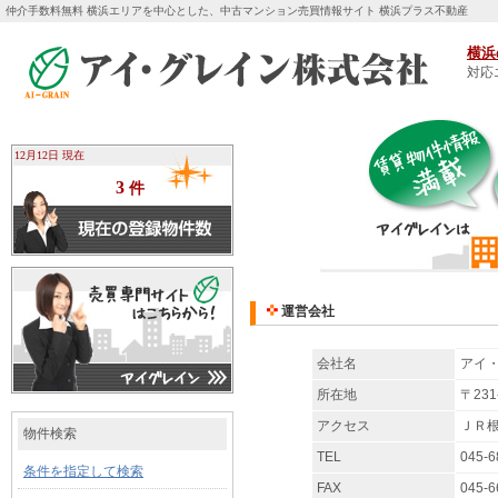
仲介手数料無料 横浜エリアを中心とした、中古マンション売買情報サイト 横浜プラス不動産
横浜
対応
12月12日 現在
3
件
運営会社
会社名
アイ
所在地
〒23
アクセス
ＪＲ
物件検索
TEL
045-6
条件を指定して検索
FAX
045-6