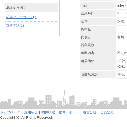
mail
info@a
沿線から探す
営業時間
9：30
横浜ブルーライン(3)
定休日
水曜
京急本線(1)
資本金
代表者
宮崎
従業員数
事業内容
不動
所属団体
(公社
(公社
宅建業免許
神奈川
トップページ
|
お知らせ
|
物件検索
|
物件レポート
|
運営会社
|
会員登録
Copyright (C) All Rights Reserved.